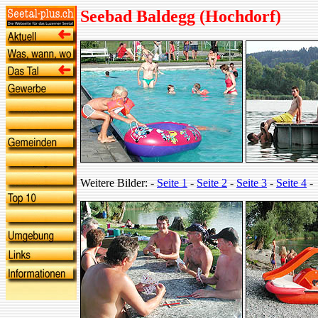
Seebad Baldegg (Hochdorf)
Weitere Bilder: -
Seite 1
-
Seite 2
-
Seite 3
-
Seite 4
-